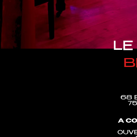
LE
B
68 
75
A C
OUV