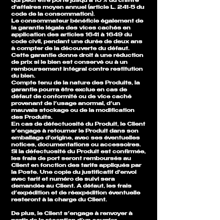
qui peut être porté jusqu'à 10 % du chiffre
d'affaires moyen annuel (article L. 241-5 du
code de la consommation).
Le consommateur bénéficie également de
la garantie légale des vices cachés en
application des articles 1641 à 1649 du
code civil, pendant une durée de deux ans
à compter de la découverte du défaut.
Cette garantie donne droit à une réduction
de prix si le bien est conservé ou à un
remboursement intégral contre restitution
du bien.
Compte tenu de la nature des Produits, la
garantie pourra être exclue en cas de
défaut de conformité ou de vice caché
provenant de l’usage anormal, d’un
mauvais stockage ou de la modification
des Produits.
En cas de défectuosité du Produit, le Client
s’engage à retourner le Produit dans son
emballage d'origine, avec ses éventuelles
notices, documentations ou accessoires.
Si la défectuosité du Produit est confirmée,
les frais de port seront remboursés au
Client en fonction des tarifs appliqués par
la Poste. Une copie du justificatif d'envoi
avec tarif et numéro de suivi sera
demandée au Client. A défaut, les frais
d’expédition et de réexpédition éventuelle
resteront à la charge du Client.
De plus, le Client s’engage à renvoyer à