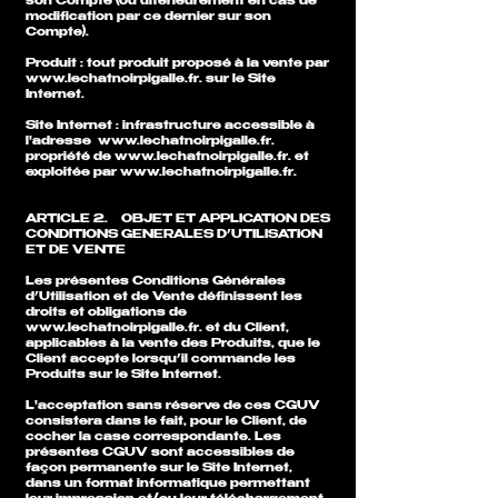
son Compte (ou ultérieurement en cas de
modification par ce dernier sur son
Compte).
Produit : tout produit proposé à la vente par
www.lechatnoirpigalle.fr
. sur le Site
Internet.
Site Internet : infrastructure accessible à
l'adresse
www.lechatnoirpigalle.fr
.
propriété de
www.lechatnoirpigalle.fr
. et
exploitée par
www.lechatnoirpigalle.fr
.
ARTICLE 2. OBJET ET APPLICATION DES
CONDITIONS GENERALES D’UTILISATION
ET DE VENTE
Les présentes Conditions Générales
d’Utilisation et de Vente définissent les
droits et obligations de
www.lechatnoirpigalle.fr
. et du Client,
applicables à la vente des Produits, que le
Client accepte lorsqu’il commande les
Produits sur le Site Internet.
L'acceptation sans réserve de ces CGUV
consistera dans le fait, pour le Client, de
cocher la case correspondante. Les
présentes CGUV sont accessibles de
façon permanente sur le Site Internet,
dans un format informatique permettant