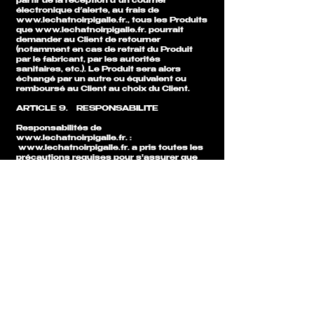
partir de la réception d’un courrier
électronique d’alerte, au frais de
www.lechatnoirpigalle.fr
., tous les Produits
que
www.lechatnoirpigalle.fr
. pourrait
demander au Client de retourner
(notamment en cas de retrait du Produit
par le fabricant, par les autorités
sanitaires, etc.). Le Produit sera alors
échangé par un autre ou équivalent ou
remboursé au Client au choix du Client.
ARTICLE 9. RESPONSABILITE
Responsabilités de
www.lechatnoirpigalle.fr
. :
www.lechatnoirpigalle.fr
. a pris toutes les
précautions requises pour s'assurer que
tous les Produits ont été décrits
correctement. Néanmoins, bien que
www.lechatnoirpigalle.fr
. tente de
présenter sur le Site Internet des
photographies exactes des Produits, les
couleurs que le Client voit dépendront de
l’écran d’ordinateur utilisé et des
configurations d'affichage et
www.lechatnoirpigalle.fr
. ne peut donc
garantir que les photographies
correspondent exactement aux Produits
(détails, couleurs). Par conséquent, les
photographies, informations et visuels des
Produits présentés sur le Site Internet sont
donnés à titre indicatif et la responsabilité