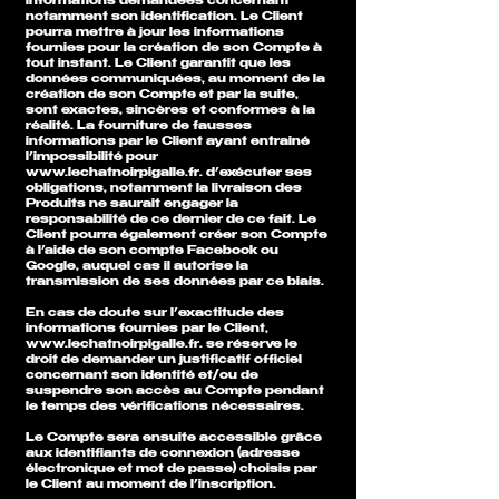
informations demandées concernant
notamment son identification. Le Client
pourra mettre à jour les informations
fournies pour la création de son Compte à
tout instant. Le Client garantit que les
données communiquées, au moment de la
création de son Compte et par la suite,
sont exactes, sincères et conformes à la
réalité. La fourniture de fausses
informations par le Client ayant entrainé
l’impossibilité pour
www.lechatnoirpigalle.fr. d’exécuter ses
obligations, notamment la livraison des
Produits ne saurait engager la
responsabilité de ce dernier de ce fait. Le
Client pourra également créer son Compte
à l’aide de son compte Facebook ou
Google, auquel cas il autorise la
transmission de ses données par ce biais.
En cas de doute sur l’exactitude des
informations fournies par le Client,
www.lechatnoirpigalle.fr
. se réserve le
droit de demander un justificatif officiel
concernant son identité et/ou de
suspendre son accès au Compte pendant
le temps des vérifications nécessaires.
Le Compte sera ensuite accessible grâce
aux identifiants de connexion (adresse
électronique et mot de passe) choisis par
le Client au moment de l’inscription.