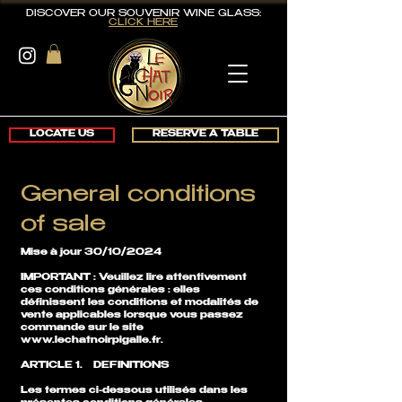
DISCOVER OUR SOUVENIR WINE GLASS:
CLICK HERE
LOCATE US
RESERVE A TABLE
General conditions
of sale
Mise à jour 30/10/2024
IMPORTANT : Veuillez lire attentivement
ces conditions générales : elles
définissent les conditions et modalités de
vente applicables lorsque vous passez
commande sur le site
www.lechatnoirpigalle.fr
.
ARTICLE 1. DEFINITIONS
Les termes ci-dessous utilisés dans les