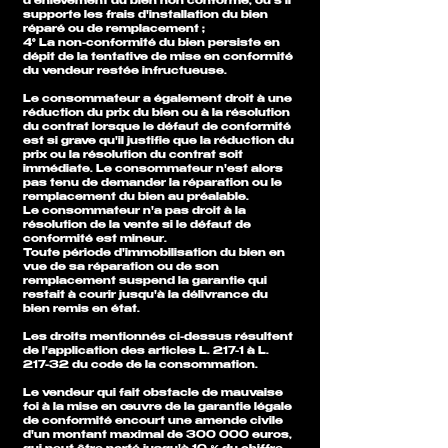
d'enlèvement du bien non conforme, ou s'il
supporte les frais d'installation du bien
réparé ou de remplacement ;
4° La non-conformité du bien persiste en
dépit de la tentative de mise en conformité
du vendeur restée infructueuse.
Le consommateur a également droit à une
réduction du prix du bien ou à la résolution
du contrat lorsque le défaut de conformité
est si grave qu'il justifie que la réduction du
prix ou la résolution du contrat soit
immédiate. Le consommateur n'est alors
pas tenu de demander la réparation ou le
remplacement du bien au préalable.
Le consommateur n'a pas droit à la
résolution de la vente si le défaut de
conformité est mineur.
Toute période d'immobilisation du bien en
vue de sa réparation ou de son
remplacement suspend la garantie qui
restait à courir jusqu'à la délivrance du
bien remis en état.
Les droits mentionnés ci-dessus résultent
de l'application des articles L. 217-1 à L.
217-32 du code de la consommation.
Le vendeur qui fait obstacle de mauvaise
foi à la mise en œuvre de la garantie légale
de conformité encourt une amende civile
d'un montant maximal de 300 000 euros,