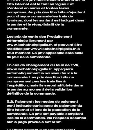
5.1. Prix : Le prix des Produits affiché sur le
Site Internet est le tarif en vigueur et
s’entend en euros et toutes taxes
comprises. Au prix des Produits s’ajoutent
pour chaque commande les frais de
livraison, dont le montant est indiqué dans
le panier et le récapitulatif de la
commande.
Les prix de vente des Produits sont
déterminés librement par
www.lechatnoirpigalle.fr
. et peuvent être
modifiés par
www.lechatnoirpigalle.fr
. à
tout moment. Le prix applicable sera celui
du jour de la commande.
En cas de changement du taux de TVA,
www.lechatnoirpigalle.fr
. appliquera
automatiquement le nouveau taux à la
commande. Les prix des Produits ne
comprennent pas les frais liés à
l’expédition, mais ils seront affichés dans
le panier au moment de la validation
définitive de la commande.
5.2. Paiement : les modes de paiement
sont indiqués sur la page de paiement du
Site Internet et lors de la passation de la
commande. Le prix est payable comptant
lors de la commande, via l’espace sécurisé
sur la page prévue à cet effet.