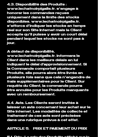
4.3. Disponibilité des Produits :
www.lechatnoirpigalle.fr
. s’engage à
honorer les commandes reçues
uniquement dans la limite des stocks
disponibles.
www.lechatnoirpigalle.fr
.
s’efforce d’indiquer les stocks en temps
réel sur son Site Internet mais le Client
accepte qu’il puisse y avoir un court délai
pendant lequel les stocks ne sont pas à
jour.
A défaut de disponibilité,
www.lechatnoirpigalle.fr
. informera le
Client dans les meilleurs délais en lui
indiquant le délai d’approvisionnement. Si
la Commande comportait plusieurs
Produits, elle pourra alors être livrée en
plusieurs fois sans que cela n’engendre de
frais supplémentaires pour le Client. Sur
requête du Client, la commande pourra
être annulée pour les Produits manquants
avec un remboursement.
4.4. Avis. Les Clients seront invités à
laisser un avis concernant leur achat sur le
Site internet. Les modalités de collecte et
traitement de ces avis sont précisées
dans une rubrique prévue à cet effet.
ARTICLE 5. PRIX ET PAIEMENT DU PRIX