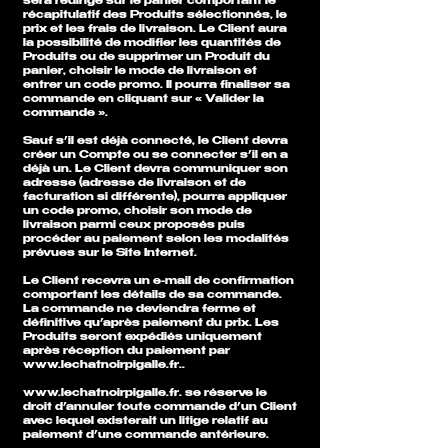
sera redirigé sur le panier comportant le
récapitulatif des Produits sélectionnés, le
prix et les frais de livraison. Le Client aura
la possibilité de modifier les quantités de
Produits ou de supprimer un Produit du
panier, choisir le mode de livraison et
entrer un code promo. Il pourra finaliser sa
commande en cliquant sur « Valider la
commande ».
Sauf s’il est déjà connecté, le Client devra
créer un Compte ou se connecter s’il en a
déjà un. Le Client devra communiquer son
adresse (adresse de livraison et de
facturation si différente), pourra appliquer
un code promo, choisir son mode de
livraison parmi ceux proposés puis
procéder au paiement selon les modalités
prévues sur le Site Internet.
Le Client recevra un e-mail de confirmation
comportant les détails de sa commande.
La commande ne deviendra ferme et
définitive qu’après paiement du prix. Les
Produits seront expédiés uniquement
après réception du paiement par
www.lechatnoirpigalle.fr
..
www.lechatnoirpigalle.fr
. se réserve le
droit d’annuler toute commande d’un Client
avec lequel existerait un litige relatif au
paiement d’une commande antérieure.