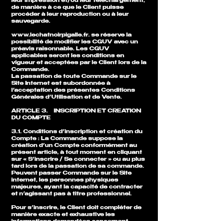
leur impression et/ou leur téléchargement,
de manière à ce que le Client puisse
procéder à leur reproduction ou à leur
sauvegarde.
www.lechatnoirpigalle.fr
. se réserve la
possibilité de modifier les CGUV avec un
préavis raisonnable. Les CGUV
applicables seront les conditions en
vigueur et acceptées par le Client lors de la
Commande.
La passation de toute Commande sur le
Site Internet est subordonnée à
l’acceptation des présentes Conditions
Générales d’Utilisation et de Vente.
ARTICLE 3. INSCRIPTION ET CREATION
DU COMPTE
3.1. Conditions d’inscription et création du
Compte : La Commande suppose la
création d’un Compte conformément au
présent article, à tout moment en cliquant
sur « S’inscrire / Se connecter » ou au plus
tard lors de la passation de sa commande.
Peuvent passer Commande sur le Site
internet, les personnes physiques
majeures, ayant la capacité de contracter
et n’agissant pas à titre professionnel.
Pour s’inscrire, le Client doit compléter de
manière exacte et exhaustive les